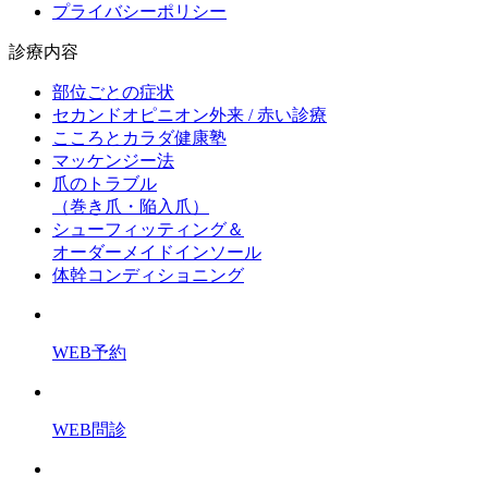
プライバシーポリシー
診療内容
部位ごとの症状
セカンドオピニオン外来 / 赤い診療
こころとカラダ健康塾
マッケンジー法
爪のトラブル
（巻き爪・陥入爪）
シューフィッティング＆
オーダーメイドインソール
体幹コンディショニング
WEB予約
WEB問診