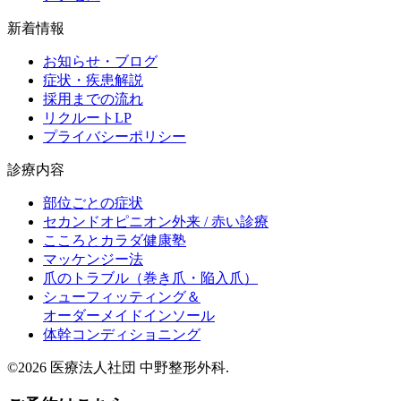
新着情報
お知らせ・ブログ
症状・疾患解説
採用までの流れ
リクルートLP
プライバシーポリシー
診療内容
部位ごとの症状
セカンドオピニオン外来 / 赤い診療
こころとカラダ健康塾
マッケンジー法
爪のトラブル（巻き爪・陥入爪）
シューフィッティング＆
オーダーメイドインソール
体幹コンディショニング
©2026 医療法人社団 中野整形外科.