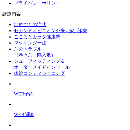
プライバシーポリシー
診療内容
部位ごとの症状
セカンドオピニオン外来 / 赤い診療
こころとカラダ健康塾
マッケンジー法
爪のトラブル
（巻き爪・陥入爪）
シューフィッティング＆
オーダーメイドインソール
体幹コンディショニング
WEB予約
WEB問診