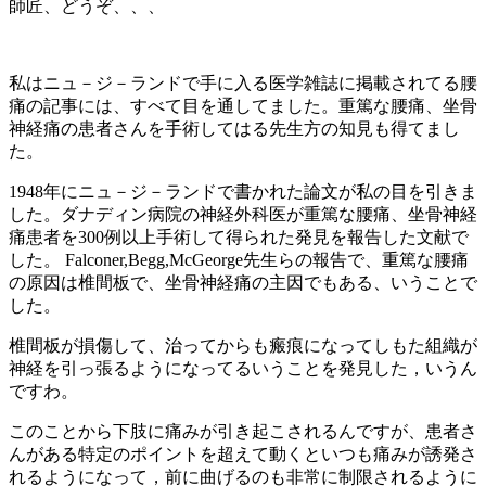
師匠、どうぞ、、、
私はニュ－ジ－ランドで手に入る医学雑誌に掲載されてる腰
痛の記事には、すべて目を通してました。重篤な腰痛、坐骨
神経痛の患者さんを手術してはる先生方の知見も得てまし
た。
1948年にニュ－ジ－ランドで書かれた論文が私の目を引きま
した。ダナディン病院の神経外科医が重篤な腰痛、坐骨神経
痛患者を300例以上手術して得られた発見を報告した文献で
した。 Falconer,Begg,McGeorge先生らの報告で、重篤な腰痛
の原因は椎間板で、坐骨神経痛の主因でもある、いうことで
した。
椎間板が損傷して、治ってからも瘢痕になってしもた組織が
神経を引っ張るようになってるいうことを発見した，いうん
ですわ。
このことから下肢に痛みが引き起こされるんですが、患者さ
んがある特定のポイントを超えて動くといつも痛みが誘発さ
れるようになって，前に曲げるのも非常に制限されるように