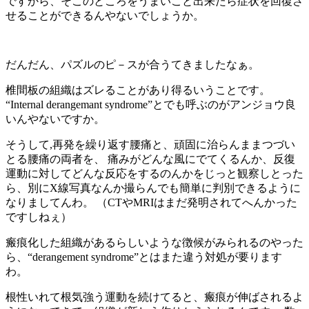
ですから、そこのところをうまいこと出来たら症状を回復さ
せることができるんやないでしょうか。
だんだん、パズルのピ－スが合うてきましたなぁ。
椎間板の組織はズレることがあり得るいうことです。
“Internal derangemant syndrome”とでも呼ぶのがアンジョウ良
いんやないですか。
そうして,再発を繰り返す腰痛と、頑固に治らんままつづい
とる腰痛の両者を、 痛みがどんな風にでてくるんか、反復
運動に対してどんな反応をするのんかをじっと観察しとった
ら、別にX線写真なんか撮らんでも簡単に判別できるように
なりましてんわ。 （CTやMRIはまだ発明されてへんかった
ですしねぇ）
瘢痕化した組織があるらしいような徴候がみられるのやった
ら、“derangement syndrome”とはまた違う対処が要ります
わ。
根性いれて根気強う運動を続けてると、瘢痕が伸ばされるよ