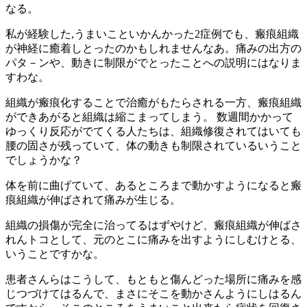
なる。
私が経験した,うまいこといかんかった2症例でも、瘢痕組織
が神経に癒着しとったのかもしれませんなあ。痛みの出方の
パタ－ンや、動きに制限がでとったことへの説明にはなりま
すわな。
組織が瘢痕化することで治癒がもたらされる一方、瘢痕組織
ができあがると組織は縮こまってしまう。 数週間かかって
ゆっくり反応がでてくる人たちは、組織修復されてはいても
腰の固さが残っていて、体の動きも制限されているいうこと
でしょうかな？
体を前に曲げていて、あるところまで動かすようになると瘢
痕組織が伸ばされて痛みが生じる。
組織の損傷が完全に治ってるはずやけど、瘢痕組織が伸ばさ
れんトコとして、元のとこに痛みを出すようにしむけとる、
いうことですかな。
患者さんらはこうして、もともと傷んどった場所に痛みを感
じつづけてはるんで、まさにそこを動かさんようにしはるん