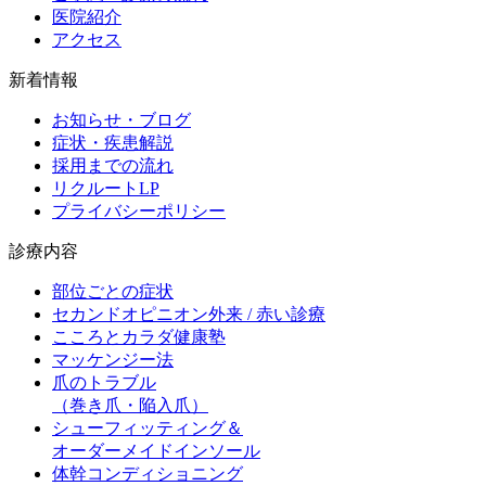
医院紹介
アクセス
新着情報
お知らせ・ブログ
症状・疾患解説
採用までの流れ
リクルートLP
プライバシーポリシー
診療内容
部位ごとの症状
セカンドオピニオン外来 / 赤い診療
こころとカラダ健康塾
マッケンジー法
爪のトラブル
（巻き爪・陥入爪）
シューフィッティング＆
オーダーメイドインソール
体幹コンディショニング