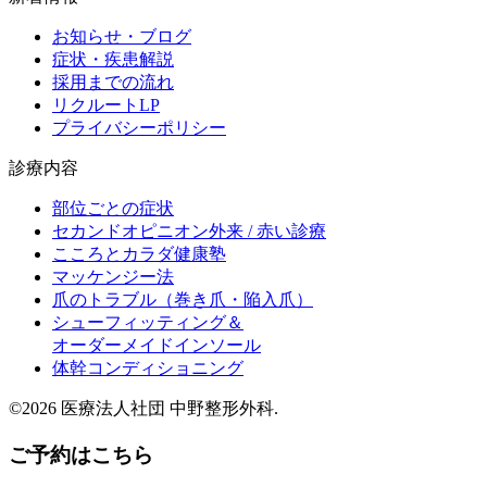
お知らせ・ブログ
症状・疾患解説
採用までの流れ
リクルートLP
プライバシーポリシー
診療内容
部位ごとの症状
セカンドオピニオン外来 / 赤い診療
こころとカラダ健康塾
マッケンジー法
爪のトラブル（巻き爪・陥入爪）
シューフィッティング＆
オーダーメイドインソール
体幹コンディショニング
©2026 医療法人社団 中野整形外科.
ご予約はこちら