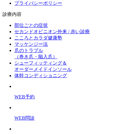
プライバシーポリシー
診療内容
部位ごとの症状
セカンドオピニオン外来 / 赤い診療
こころとカラダ健康塾
マッケンジー法
爪のトラブル
（巻き爪・陥入爪）
シューフィッティング＆
オーダーメイドインソール
体幹コンディショニング
WEB予約
WEB問診