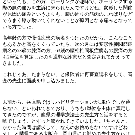
といっても、この方、ボーリングが趣味で、ボーリングする
際の膝の痛みを主訴に来られたんですけどね。変形した関節
が原因の痛みというよりも、膝の周りの筋肉のこわばりなど
でうまく膝が動いてくれないことが原因となる痛みとなって
いる方でした。
高年齢の方で慢性疾患の病名をつけたのだから、こんなこと
もあるかと高をくくっていたら、次の月には変形性膝関節症
病名の53歳の膝痛の方、63歳の腰椎椎間板症病名の腰痛の方
も2単位を算定したのを過剰な診療だと査定されてかえって
きました。
これじゃあ、たまらない、と保険者に再審査請求をして、審
査の先生に面談を申し込みました。
以前から、兵庫県ではリハビリテーションが1単位でしか通
らない、といわれてきており、うちも1単位を主体に算定し
てきたのですが、他県の理学療法士の先生方と話をすると、
嘘でしょう、とずっと驚かれてきていました。｢ちゃんと、
かかった時間は請求して、なんのお咎めもないですけどね
え｣、と隣県である大阪府、岡山県にお勤めの先生方からは