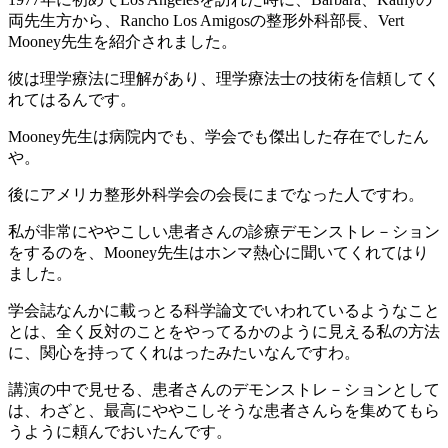
両先生方から、Rancho Los Amigosの整形外科部長、Vert
Mooney先生を紹介されました。
彼は理学療法に理解があり、理学療法士の技術を信頼してく
れてはるんです。
Mooney先生は病院内でも、学会でも傑出した存在でしたん
や。
後にアメリカ整形外科学会の会長にまでなった人ですわ。
私が非常にややこしい患者さんの診療デモンストレ－ション
をするのを、Mooney先生はホンマ熱心に聞いてくれてはり
ました。
学会誌なんかに載っとる科学論文でいわれているようなこと
とは、全く反対のことをやってるかのように見える私の方法
に、関心を持ってくれはったみたいなんですわ。
講演の中で見せる、患者さんのデモンストレ－ションとして
は、わざと、最高にややこしそうな患者さんらを集めてもら
うように頼んでおいたんです。