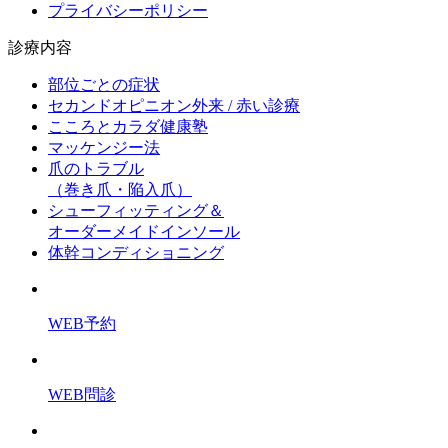
プライバシーポリシー
診療内容
部位ごとの症状
セカンドオピニオン外来 / 赤い診療
こころとカラダ健康塾
マッケンジー法
爪のトラブル
（巻き爪・陥入爪）
シューフィッティング＆
オーダーメイドインソール
体幹コンディショニング
WEB予約
WEB問診