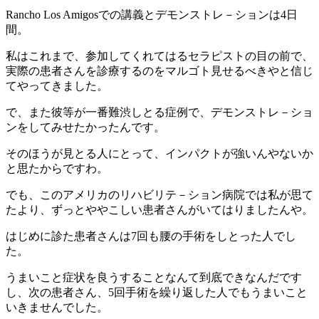
Rancho Los Amigosでの講義とデモンストレ－ションは4日
間。
私はこれまで、参加してくれてはるセラピストの目の前で、
実際の患者さんを診療するのをマルゴト見せるべきやと信じ
てやってきました。
で、また彼等が一番難渋しとる症例で、デモンストレ－ショ
ンをしてみせたかったんです。
そのほうが見とる人にとって、インパクトが強いんやないか
と思たからですわ。
でも、このアメリカのリハビリテ－ション病院では私が思て
たより、ずっとややこしい患者さんがいてはりましたんや。
はじめに診た患者さんは7回も腰の手術をしとった人でし
た。
うまいこと症状を良うすることなんて到底できなんだです
し、次の患者さん、5回手術を繰り返した人でもうまいこと
いきませんでした。