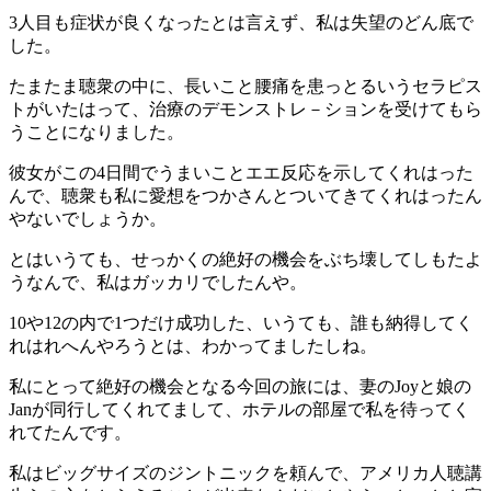
3人目も症状が良くなったとは言えず、私は失望のどん底で
した。
たまたま聴衆の中に、長いこと腰痛を患っとるいうセラピス
トがいたはって、治療のデモンストレ－ションを受けてもら
うことになりました。
彼女がこの4日間でうまいことエエ反応を示してくれはった
んで、聴衆も私に愛想をつかさんとついてきてくれはったん
やないでしょうか。
とはいうても、せっかくの絶好の機会をぶち壊してしもたよ
うなんで、私はガッカリでしたんや。
10や12の内で1つだけ成功した、いうても、誰も納得してく
れはれへんやろうとは、わかってましたしね。
私にとって絶好の機会となる今回の旅には、妻のJoyと娘の
Janが同行してくれてまして、ホテルの部屋で私を待ってく
れてたんです。
私はビッグサイズのジントニックを頼んで、アメリカ人聴講