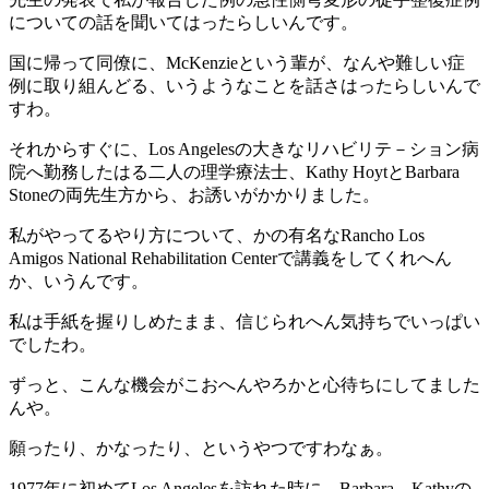
についての話を聞いてはったらしいんです。
国に帰って同僚に、McKenzieという輩が、なんや難しい症
例に取り組んどる、いうようなことを話さはったらしいんで
すわ。
それからすぐに、Los Angelesの大きなリハビリテ－ション病
院へ勤務したはる二人の理学療法士、Kathy HoytとBarbara
Stoneの両先生方から、お誘いがかかりました。
私がやってるやり方について、かの有名なRancho Los
Amigos National Rehabilitation Centerで講義をしてくれへん
か、いうんです。
私は手紙を握りしめたまま、信じられへん気持ちでいっぱい
でしたわ。
ずっと、こんな機会がこおへんやろかと心待ちにしてました
んや。
願ったり、かなったり、というやつですわなぁ。
1977年に初めてLos Angelesを訪れた時に、Barbara、Kathyの