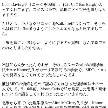
Colin Davisはクリニックを退職し、代わりにTom Burgiが入
ってくれてます。スイス出身で、流暢にドイツ語を喋りはり
ますのや。
もひとつ、小さなクリニックをWaikanaeにつくって、そちら
へは週に2、3日通うようにしたらエエかなぁと思てまして
ん。
「狼を扉に近づけない」ようにするのが賢明、なんて陰で言
われとりましたかなぁ。
私は知らんかったんですが、そのころNew Zealandの理学療
法士Ace Neame先生がカナリア諸島での学会で、MDTについ
ての発表をしてくれてはったらしいんです、
彼はMDTの価値を初めて認めてくれはった理学療法士の一
人でして、5、6年前、Monte Carloで私が発表した患者の画像
についての話をしてくれてはったといいますねん。
北米から来ていた理学療法士Alice McCleary先生が、Neame
先生の発表で私が報告した例の急性側弯変形の徒手整復症例