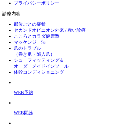
プライバシーポリシー
診療内容
部位ごとの症状
セカンドオピニオン外来 / 赤い診療
こころとカラダ健康塾
マッケンジー法
爪のトラブル
（巻き爪・陥入爪）
シューフィッティング＆
オーダーメイドインソール
体幹コンディショニング
WEB予約
WEB問診