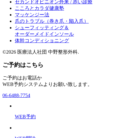
セカンドオピニオン外来 / 赤い診療
こころとカラダ健康塾
マッケンジー法
爪のトラブル（巻き爪・陥入爪）
シューフィッティング＆
オーダーメイドインソール
体幹コンディショニング
©2026 医療法人社団 中野整形外科.
ご予約はこちら
ご予約はお電話か
WEB予約システムよりお願い致します。
06-6488-7754
WEB予約