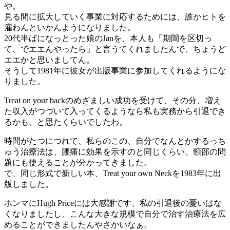
や。
見る間に拡大していく事業に対応するためには、誰かヒトを
雇わんといかんようになりました。
20代半ばになっとった娘のJanを、本人も「期間を区切っ
て、でエエんやったら」と言うてくれましたんで、ちょうど
エエかと思いましてん。
そうして1981年に彼女が出版事業に参加してくれるようにな
りました。
Treat on your backのめざましい成功を受けて、その分、増え
た収入がつづいて入ってくるようなら私も実務から引退でき
るかも、と思たくらいでしたわ。
時間がたつにつれて、私らのこの、自分でなんとかするっち
ゅう治療法は、腰痛に効果を示すのと同じくらい、頸部の問
題にも使えることが分かってきました。
で、同じ形式で新しい本、Treat your own Neckを1983年に出
版しました。
ホンマにHugh Priceには大感謝です、私の引退後の憂いはな
くなりましたし、こんな大きな規模で自分で治す治療法を広
めることができましたんやさかいなぁ。