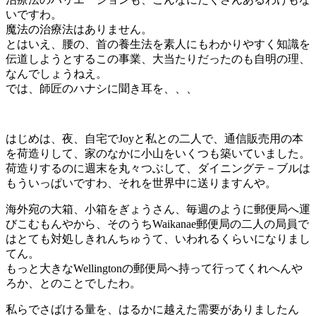
いですわ。
魔法の治療法はありません。
とはいえ、腰の、首の養生法を素人にもわかりやすく知識を
伝道しようとするこの事業、大当たりだったのも自明の理、
なんでしょうねえ。
では、師匠のハナシに聞き耳を、、、
はじめは、夜、自宅でJoyと私との二人で、通信販売用の本
を荷造りして、家のなかに小山をいくつも築いていました。
荷造りするのに週末を丸々つぶして、ダイニングテ－ブルは
もういっぱいですわ、それを世界中に送りますんや。
海外宛の大箱、小箱をぎょうさん、毎週のように郵便局へ運
びこむもんやから、そのうちWaikanae郵便局の二人の局員で
はとても対処しきれんちゅうて、いわれるくらいになりまし
てん。
もっと大きなWellingtonの郵便局へ持って行ってくれへんや
ろか、とのことでしたわ。
私らでさばける量を、はるかに越えた需要がありましたん