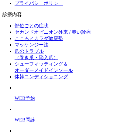
プライバシーポリシー
診療内容
部位ごとの症状
セカンドオピニオン外来 / 赤い診療
こころとカラダ健康塾
マッケンジー法
爪のトラブル
（巻き爪・陥入爪）
シューフィッティング＆
オーダーメイドインソール
体幹コンディショニング
WEB予約
WEB問診