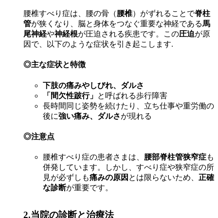
腰椎すべり症は、腰の骨（
腰椎
）がずれることで
脊柱
管
が狭くなり、脳と身体をつなぐ重要な神経である
馬
尾神経
や
神経根
が圧迫される疾患です。この
圧迫
が原
因で、以下のような症状を引き起こします.
◎主な症状と特徴
下肢の痛みやしびれ、ダルさ
「間欠性跛行」
と呼ばれる歩行障害
長時間同じ姿勢を続けたり、立ち仕事や重労働の
後に
強い痛み、ダルさ
が現れる
◎注意点
腰椎すべり症の患者さまは、
腰部脊柱管狭窄症
も
併発しています。しかし、すべり症や狭窄症の所
見が必ずしも
痛みの原因
とは限らないため、
正確
な診断
が重要です。
2.当院の診断と治療法