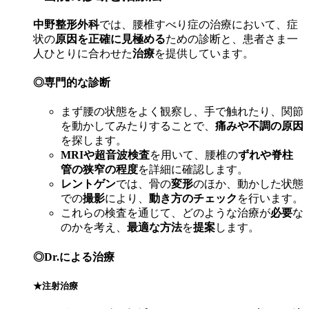
中野整形外科
では、腰椎すべり症の治療において、症
状の
原因を正確に見極める
ための診断と、患者さま一
人ひとりに合わせた
治療
を提供しています。
◎専門的な診断
まず腰の状態をよく観察し、手で触れたり、関節
を動かしてみたりすることで、
痛みや不調の原因
を探します。
MRIや超音波検査
を用いて、腰椎の
ずれや脊柱
管の狭窄の程度
を詳細に確認します。
レントゲン
では、骨の
変形
のほか、動かした状態
での
撮影
により、
動き方のチェック
を行います。
これらの検査を通じて、どのような治療が
必要
な
のかを考え、
最適な方法
を
提案
します。
◎Dr.による治療
★注射治療