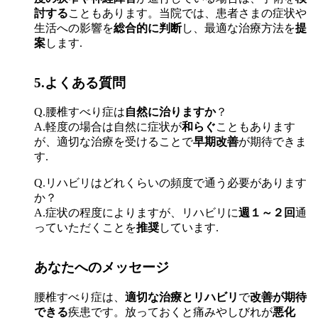
討する
こともあります。当院では、患者さまの症状や
生活への影響を
総合的に判断
し、最適な治療方法を
提
案
します.
5.よくある質問
Q.腰椎すべり症は
自然に治りますか
？
A.軽度の場合は自然に症状が
和らぐ
こともあります
が、適切な治療を受けることで
早期改善
が期待できま
す.
Q.リハビリはどれくらいの頻度で通う必要があります
か？
A.症状の程度によりますが、リハビリに
週１～２回
通
っていただくことを
推奨
しています.
あなたへのメッセージ
腰椎すべり症は、
適切な治療とリハビリ
で
改善が期待
できる
疾患です。放っておくと痛みやしびれが
悪化