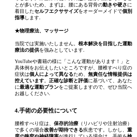
とが多いため、まずは、腰にある背骨の
動きや硬さ
に
着目した
セルフエクササイズ
をオーダーメイドで
個別
指導
します.
★物理療法、マッサージ
当院では実施いたしません。
根本解決を目指した運動
療法の提供
を強みとしています.
YouTubeや書籍の様に「こんな運動があります！」と
具体例をお伝えしたいところですが、腰椎すべり症の
症状は
個人によって異なる
ため、
無責任な情報提供は
控えています
。
正確な診断と評価
に基づいて、あなた
に
最適な運動プラン
をご提案しますので、ぜひ当院へ
お越しください.
4.手術の必要性について
腰椎すべり症は、
保存的治療
（リハビリや注射治療）
で多くの場合
改善が期待できる
疾患です。しかし、
重
度の狭窄や神経障害
が進行している場合は、手術を
検