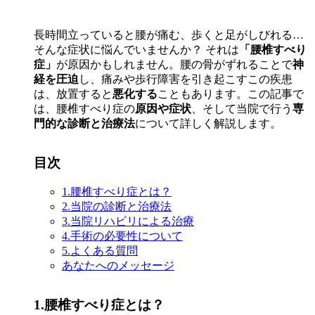
長時間立っていると腰が痛む、歩くと足がしびれる…
そんな症状に悩んでいませんか？ それは
「腰椎すべり
症」
が原因かもしれません。腰の骨がずれることで
神
経を圧迫
し、痛みや歩行障害を引き起こすこの疾患
は、放置すると
悪化する
こともあります。この記事で
は、腰椎すべり症の
原因や症状
、そして当院で行う
専
門的な診断と治療法
について詳しく解説します。
目次
1.腰椎すべり症とは？
2.当院の診断と治療法
3.当院リハビリによる治療
4.手術の必要性について
5.よくある質問
あなたへのメッセージ
1.腰椎すべり症とは？