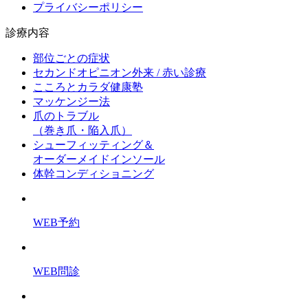
プライバシーポリシー
診療内容
部位ごとの症状
セカンドオピニオン外来 / 赤い診療
こころとカラダ健康塾
マッケンジー法
爪のトラブル
（巻き爪・陥入爪）
シューフィッティング＆
オーダーメイドインソール
体幹コンディショニング
WEB予約
WEB問診