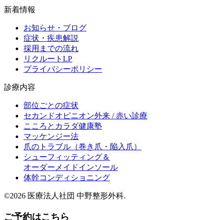
新着情報
お知らせ・ブログ
症状・疾患解説
採用までの流れ
リクルートLP
プライバシーポリシー
診療内容
部位ごとの症状
セカンドオピニオン外来 / 赤い診療
こころとカラダ健康塾
マッケンジー法
爪のトラブル（巻き爪・陥入爪）
シューフィッティング＆
オーダーメイドインソール
体幹コンディショニング
©2026 医療法人社団 中野整形外科.
ご予約はこちら