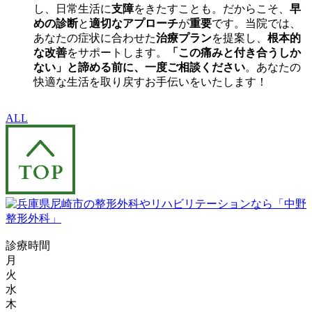
し、日常生活に
支障
をきたすことも。だからこそ、
早
めの診断
と
適切なアプローチ
が
重要
です。当院では、
あなたの症状に合わせた
治療プラン
を提案し、
根本的
な改善
をサポートします。
「この痛みと付き合うしか
ない」と諦める前に、一度ご相談ください
。あなたの
快適な生活を取り戻すお手伝いをいたします！
ALL
診療時間
月
火
水
木