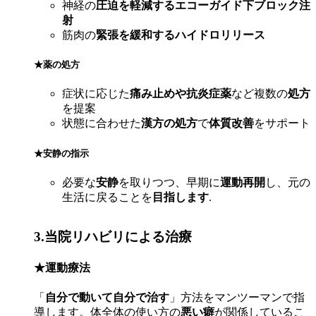
神経の
圧迫を軽減するエコーガイド下ブロック注
射
筋肉の
緊張を緩和するハイドロリリース
★薬の処方
症状に応じた
痛み止めや抗炎症薬
など複数の
処方
を提案
状態に合わせた
漢方の処方
で
体質改善
をサポート
★安静の指示
必要な
安静
を取りつつ、早期に
運動再開
し、元の
生活に戻ることを
目指します
.
3.当院リハビリによる治療
★運動療法
「
自分で動いて自分で治す
」方法をマンツーマンで指
導します。体全体の使い方の
悪い癖
が関係しているこ