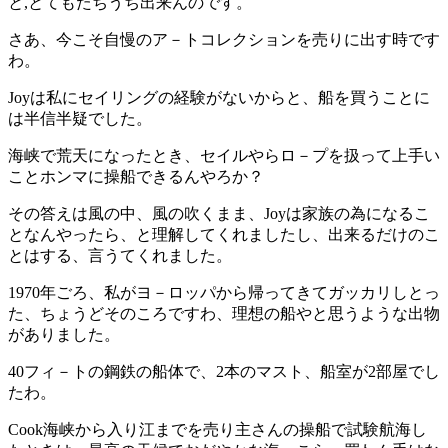
と,とてもたちうち出来んのです。
さあ、今こそ自慢のア－トコレクションを売りに出す時です
わ。
Joyは私にセイリングの経験がないからと、船を買うことに
は半信半疑でした。
海峡で荒天になったとき、セイルやらロ－プを扱って上手い
ことホンマに操船できるんやろか？
その答えは風の中、風の吹くまま、Joyは家族の為になるこ
となんやったら、と理解してくれましたし、出来るだけのこ
とはする、言うてくれました。
1970年ごろ、私がヨ－ロッパから帰ってきてガッカリしとっ
た、ちょうどそのころですわ、理想の船やと思うような出物
がありました。
40フィ－トの鋼鉄の船体で、2本のマスト、船室が2部屋でし
たわ。
Cook海峡から入り江までを売り主さんの操船で試験航海し