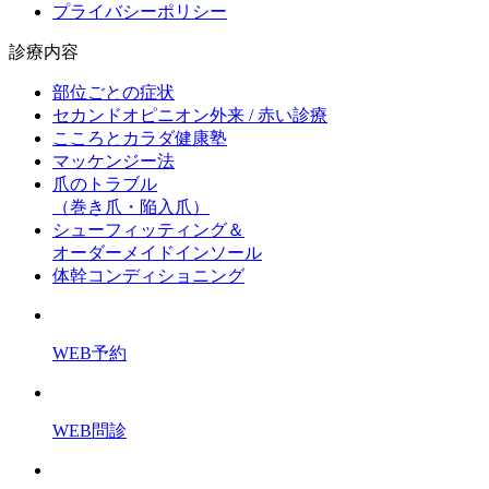
プライバシーポリシー
診療内容
部位ごとの症状
セカンドオピニオン外来 / 赤い診療
こころとカラダ健康塾
マッケンジー法
爪のトラブル
（巻き爪・陥入爪）
シューフィッティング＆
オーダーメイドインソール
体幹コンディショニング
WEB予約
WEB問診